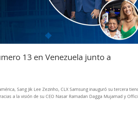
úmero 13 en Venezuela junto a
mérica, Sang Jik Lee Zezinho, CLX Samsung inauguró su tercera tien
gracias a la visión de su CEO Nasar Ramadan Dagga Mujamad y Offici